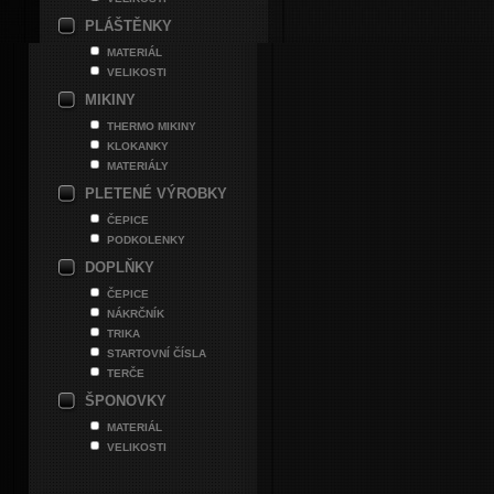
PLÁŠTĚNKY
MATERIÁL
VELIKOSTI
MIKINY
THERMO MIKINY
KLOKANKY
MATERIÁLY
PLETENÉ VÝROBKY
ČEPICE
PODKOLENKY
DOPLŇKY
ČEPICE
NÁKRČNÍK
TRIKA
STARTOVNÍ ČÍSLA
TERČE
ŠPONOVKY
MATERIÁL
VELIKOSTI