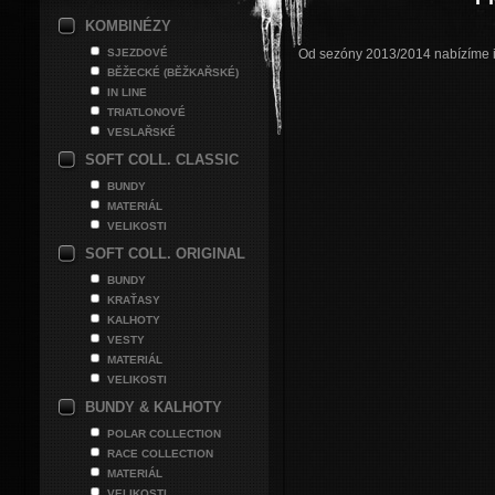
KOMBINÉZY
SJEZDOVÉ
Od sezóny 2013/2014 nabízíme i 
BĚŽECKÉ (BĚŽKAŘSKÉ)
IN LINE
TRIATLONOVÉ
VESLAŘSKÉ
SOFT COLL. CLASSIC
BUNDY
MATERIÁL
VELIKOSTI
SOFT COLL. ORIGINAL
BUNDY
KRAŤASY
KALHOTY
VESTY
MATERIÁL
VELIKOSTI
BUNDY & KALHOTY
POLAR COLLECTION
RACE COLLECTION
MATERIÁL
VELIKOSTI