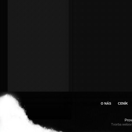
O NÁS
CENÍK
Pro
Tvorba webov