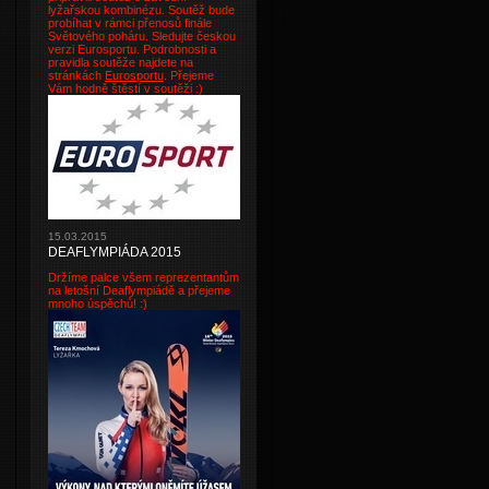
lyžařskou kombinézu. Soutěž bude
probíhat v rámci přenosů finále
Světového poháru. Sledujte českou
verzi Eurosportu. Podrobnosti a
pravidla soutěže najdete na
stránkách
Eurosportu
. Přejeme
Vám hodně štěstí v soutěži :)
15.03.2015
DEAFLYMPIÁDA 2015
Držíme palce všem reprezentantům
na letošní Deaflympiádě a přejeme
mnoho úspěchů! :)