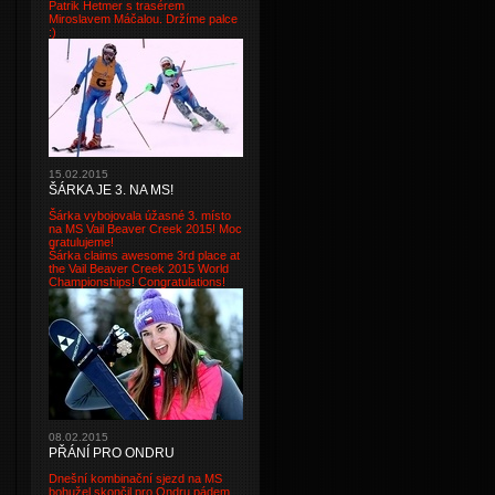
Patrik Hetmer s trasérem
Miroslavem Máčalou. Držíme palce
:)
15.02.2015
ŠÁRKA JE 3. NA MS!
Šárka vybojovala úžasné 3. místo
na MS Vail Beaver Creek 2015! Moc
gratulujeme!
Šárka claims awesome 3rd place at
the Vail Beaver Creek 2015 World
Championships! Congratulations!
08.02.2015
PŘÁNÍ PRO ONDRU
Dnešní kombinační sjezd na MS
bohužel skončil pro Ondru pádem.