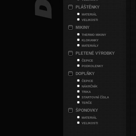
PLÁŠTĚNKY
MATERIÁL
VELIKOSTI
MIKINY
THERMO MIKINY
KLOKANKY
MATERIÁLY
PLETENÉ VÝROBKY
ČEPICE
PODKOLENKY
DOPLŇKY
ČEPICE
NÁKRČNÍK
TRIKA
STARTOVNÍ ČÍSLA
TERČE
ŠPONOVKY
MATERIÁL
VELIKOSTI