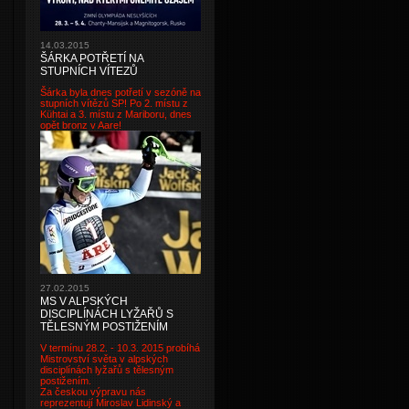
14.03.2015
ŠÁRKA POTŘETÍ NA
STUPNÍCH VÍTEZŮ
Šárka byla dnes potřetí v sezóně na
stupních vítězů SP! Po 2. místu z
Kühtai a 3. místu z Mariboru, dnes
opět bronz v Aare!
27.02.2015
MS V ALPSKÝCH
DISCIPLÍNÁCH LYŽAŘŮ S
TĚLESNÝM POSTIŽENÍM
V termínu 28.2. - 10.3. 2015 probíhá
Mistrovství světa v alpských
disciplínách lyžařů s tělesným
postižením.
Za českou výpravu nás
reprezentují Miroslav Lidinský a