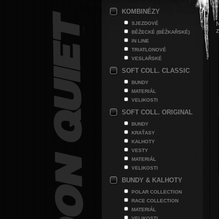
KOMBINÉZY
SJEZDOVÉ
N
z
BĚŽECKÉ (BĚŽKAŘSKÉ)
IN LINE
TRIATLONOVÉ
VESLAŘSKÉ
SOFT COLL. CLASSIC
BUNDY
MATERIÁL
VELIKOSTI
SOFT COLL. ORIGINAL
BUNDY
KRAŤASY
KALHOTY
VESTY
MATERIÁL
VELIKOSTI
BUNDY & KALHOTY
POLAR COLLECTION
RACE COLLECTION
MATERIÁL
VELIKOSTI