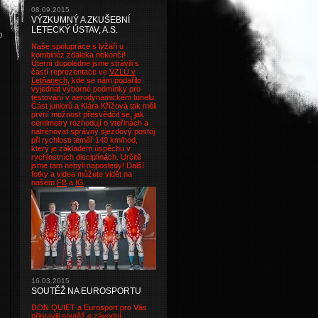
08.09.2015
VÝZKUMNÝ A ZKUŠEBNÍ
LETECKÝ ÚSTAV, A.S.
o
Naše spolupráce s lyžaři u
kombinéz zdaleka nekončí!
Úterní dopoledne jsme strávili s
částí reprezentace ve
VZLÚ v
Letňanech
, kde se nám podařilo
vyjednat výborné podmínky pro
testování v aerodynamickém tunelu.
Část juniorů a Klára Křížová tak měli
první možnost přesvědčit se, jak
centimetry rozhodují o vteřinách a
natrénovat správný sjezdový postoj
při rychlosti téměř 140 km/hod,
který je základem úspěchu v
rychlostních disciplínách. Určitě
jsme tam nebyli naposledy! Další
fotky a videa můžete vidět na
našem
FB
a
IG
.
16.03.2015
SOUTĚŽ NA EUROSPORTU
DON QUIET a Eurosport pro Vás
připravili soutěž o závodní