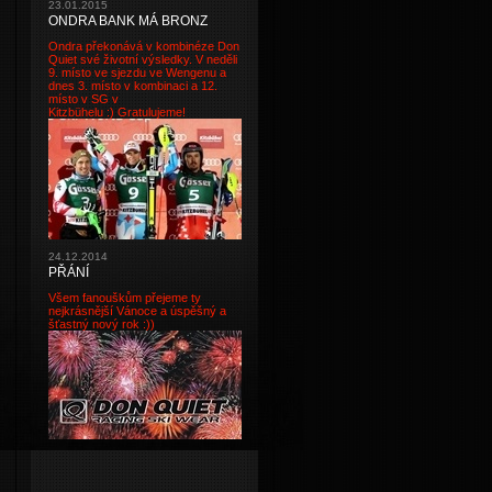
23.01.2015
ONDRA BANK MÁ BRONZ
Ondra překonává v kombinéze Don
Quiet své životní výsledky. V neděli
9. místo ve sjezdu ve Wengenu a
dnes 3. místo v kombinaci a 12.
místo v SG v
Kitzbühelu :) Gratulujeme!
24.12.2014
PŘÁNÍ
Všem fanouškům přejeme ty
nejkrásnější Vánoce a úspěšný a
šťastný nový rok :))