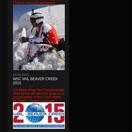
Přejeme mu brzké uzdravení!
02.02.2015
WSC VAIL BEAVER CREEK
2015
FIS Alpine World Ski Championships
2015 kicked off with Don Quiet as a
proud partner of the Czech Alpine
Ski Team :) Fingers crossed!