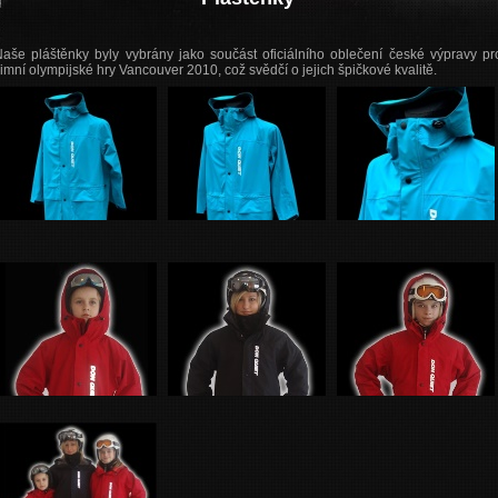
aše pláštěnky byly vybrány jako součást oficiálního oblečení české výpravy pr
imní olympijské hry Vancouver 2010, což svědčí o jejich špičkové kvalitě.