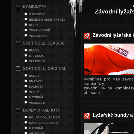
KOMBINÉZY
Závodní lyžař
SJEZDOVÉ
BĚŽECKÉ (BĚŽKAŘSKÉ)
IN LINE
TRIATLONOVÉ
Závodní lyžařské 
VESLAŘSKÉ
SOFT COLL. CLASSIC
BUNDY
MATERIÁL
VELIKOSTI
SOFT COLL. ORIGINAL
BUNDY
Vyrábíme pro Vás závodn
KRAŤASY
kombinézy,
KALHOTY
závodní in-line kombinéz
oblečení.
VESTY
MATERIÁL
VELIKOSTI
BUNDY & KALHOTY
Lyžařské bundy a
POLAR COLLECTION
RACE COLLECTION
MATERIÁL
VELIKOSTI