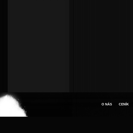
O NÁS
CENÍK
Pro
Tvorba webov