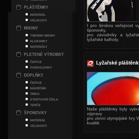
PLÁŠTĚNKY
MATERIÁL
VELIKOSTI
I pro širokou veřejnost v
MIKINY
šponovky,
pro závodníky a lyžařs
THERMO MIKINY
lyžařské kalhoty.
KLOKANKY
MATERIÁLY
PLETENÉ VÝROBKY
ČEPICE
Lyžařské pláštěn
PODKOLENKY
DOPLŇKY
ČEPICE
NÁKRČNÍK
TRIKA
STARTOVNÍ ČÍSLA
TERČE
Naše pláštěnky byly vybrá
ŠPONOVKY
výpravy
pro zimní olympijské hry 
MATERIÁL
kvalitě.
VELIKOSTI